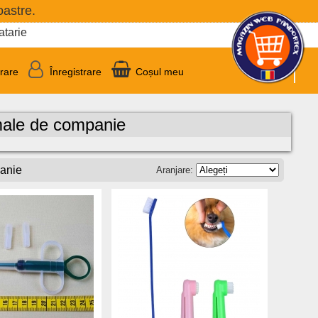
oastre.
atarie
trare
Înregistrare
Coșul meu
male de companie
panie
Aranjare: