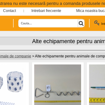
strarea nu este necesară pentru a comanda produsele n
Contact
Intrebari frecvente
Mica noastra buc
In
Alte echipamente pentru ani
nimale de companie
> Alte echipamente pentru animale de com