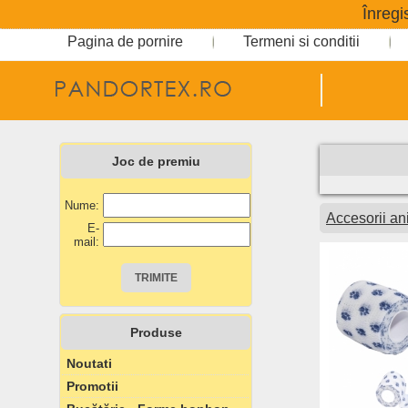
Înregi
Pagina de pornire
Termeni si conditii
Joc de premiu
Nume:
Accesorii a
E-
mail:
Produse
Noutati
Promotii