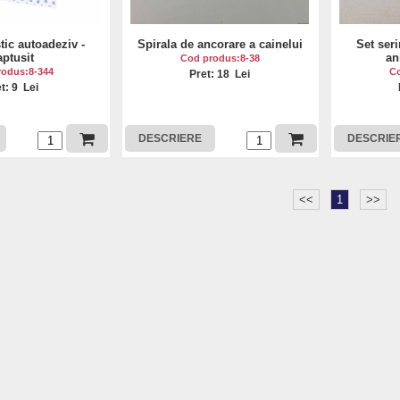
tic autoadeziv -
Spirala de ancorare a cainelui
Set ser
ptusit
an
Cod produs:8-38
rodus:8-344
Co
Pret: 18 Lei
t: 9 Lei
DESCRIERE
DESCRIE
<<
1
>>