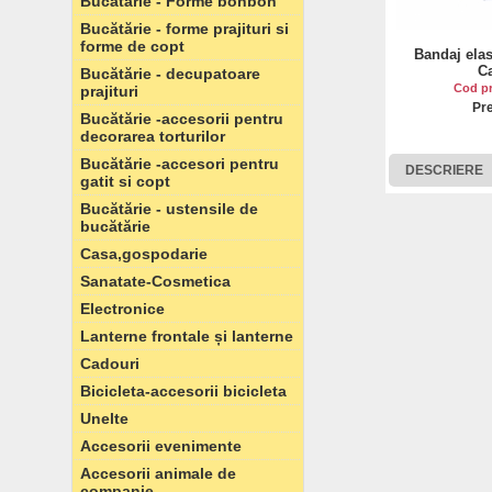
Bucătărie - Forme bonbon
Bucătărie - forme prajituri si
forme de copt
Bandaj elas
Ca
Bucătărie - decupatoare
Cod p
prajituri
Pre
Bucătărie -accesorii pentru
decorarea torturilor
Bucătărie -accesori pentru
DESCRIERE
gatit si copt
Bucătărie - ustensile de
bucătărie
Casa,gospodarie
Sanatate-Cosmetica
Electronice
Lanterne frontale și lanterne
Cadouri
Bicicleta-accesorii bicicleta
Unelte
Accesorii evenimente
Accesorii animale de
companie